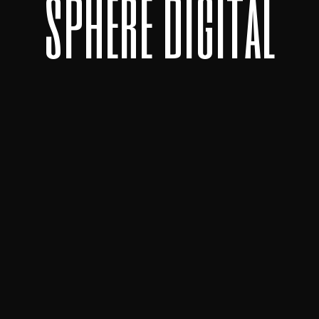
s
p
h
e
r
e
d
i
g
i
t
a
l